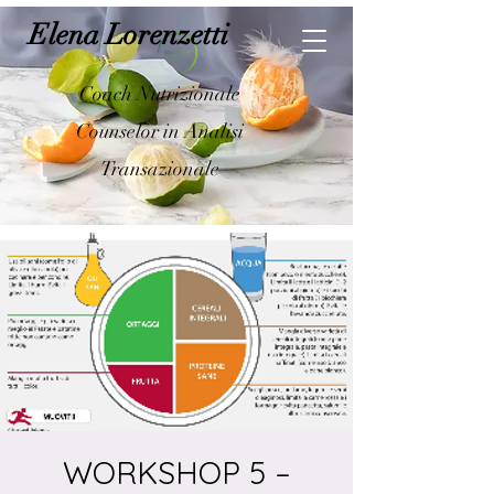
Elena Lorenzetti
Coach Nutrizionale
Counselor in Analisi
Transazionale
WORKSHOP 5 –